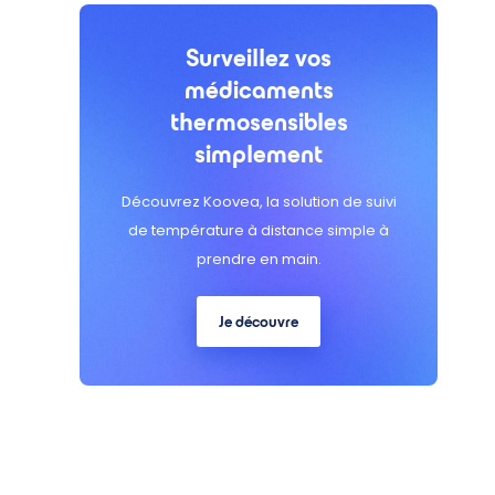
Surveillez vos
médicaments
thermosensibles
simplement
Découvrez Koovea, la solution de suivi
de température à distance simple à
prendre en main.
Je découvre