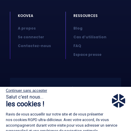
KOOVEA
RESSOURCES
A propos
Blog
Se connecter
Cas d’utilisation
Contactez-nous
FAQ
Espace presse
© 2026 Koovea. All right reserved
Continuer sans accepter
Salut c'est nous...
les cookies !
CGA
Ravis de vous accueillir sur notre site et de vous présenter
GTC
nos cookies RGPD ultra-délicieux. Avec votre accord, ils vous
accompagneront durant votre visite pour vous adresser un service
Mentions légales
personnalisé et une expérience de navigation optimale.