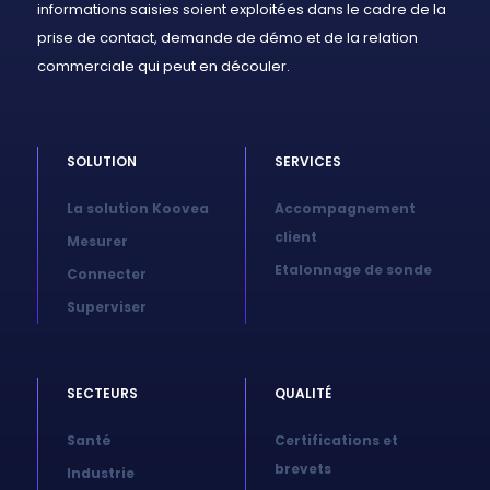
informations saisies soient exploitées dans le cadre de la
prise de contact, demande de démo et de la relation
commerciale qui peut en découler.
SOLUTION
SERVICES
La solution Koovea
Accompagnement
client
Mesurer
Etalonnage de sonde
Connecter
Superviser
SECTEURS
QUALITÉ
Santé
Certifications et
brevets
Industrie