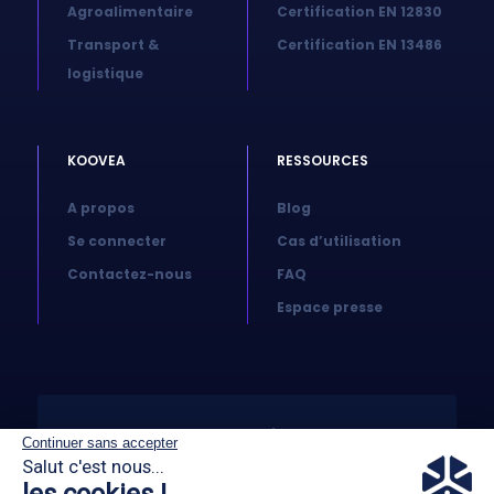
Agroalimentaire
Certification EN 12830
Transport &
Certification EN 13486
logistique
KOOVEA
RESSOURCES
A propos
Blog
Se connecter
Cas d’utilisation
Contactez-nous
FAQ
Espace presse
© 2026 Koovea. All right reserved
Continuer sans accepter
Salut c'est nous...