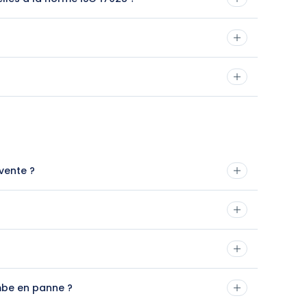
vente ?
mbe en panne ?