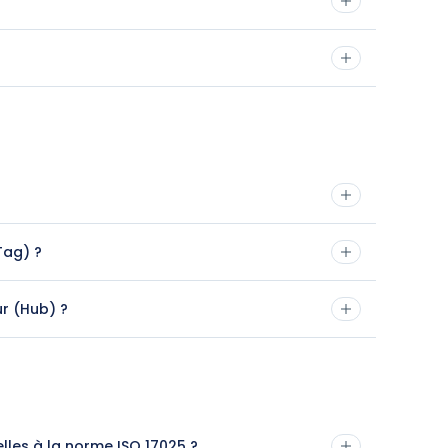
Tag) ?
r (Hub) ?
les à la norme ISO 17025 ?