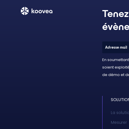
Tenez
évène
En soumettant 
soient exploi
de démo et de
SOLUTIO
La solut
Mesurer