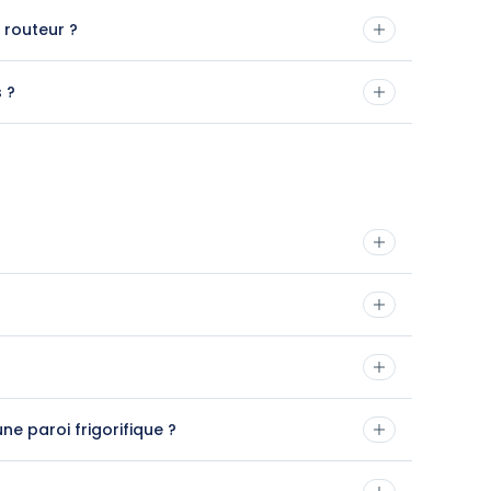
e routeur ?
s ?
e paroi frigorifique ?