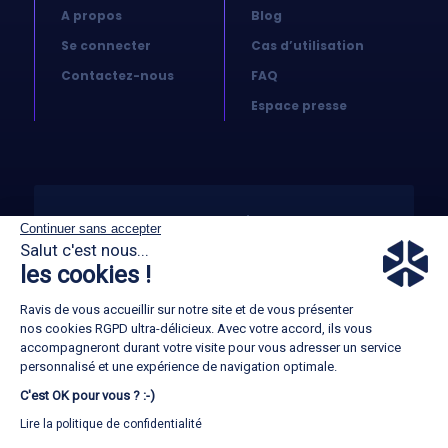
A propos
Blog
Se connecter
Cas d’utilisation
Contactez-nous
FAQ
Espace presse
© 2026 Koovea. All right reserved
Continuer sans accepter
Salut c'est nous...
les cookies !
CGA
Ravis de vous accueillir sur notre site et de vous présenter
GTC
nos cookies RGPD ultra-délicieux. Avec votre accord, ils vous
accompagneront durant votre visite pour vous adresser un service
Mentions légales
personnalisé et une expérience de navigation optimale.
C'est OK pour vous ? :-)
Politique RGPD
Lire la politique de confidentialité