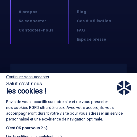
A propos
Blog
Se connecter
Cas d’utilisation
Contactez-nous
FAQ
Espace presse
© 2026 Koovea. All right reserved
Continuer sans accepter
Salut c'est nous...
les cookies !
CGA
Ravis de vous accueillir sur notre site et de vous présenter
GTC
nos cookies RGPD ultra-délicieux. Avec votre accord, ils vous
accompagneront durant votre visite pour vous adresser un service
Mentions légales
personnalisé et une expérience de navigation optimale.
C'est OK pour vous ? :-)
Politique RGPD
Lire la politique de confidentialité