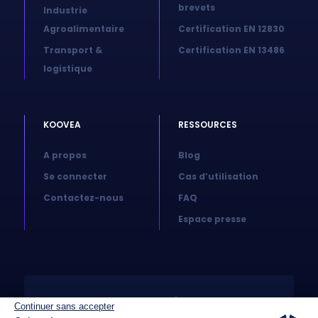
brevets
Industrie
Agroalimentaire
Certification EN 12830
Transport &
Certification EN 13486
logistique
KOOVEA
RESSOURCES
A propos
Blog
Se connecter
Cas d’utilisation
Contactez-nous
FAQ
Espace presse
© 2026 Koovea. All right reserved
Continuer sans accepter