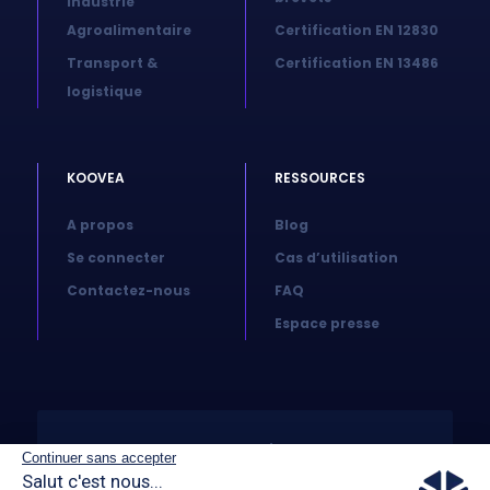
Industrie
Agroalimentaire
Certification EN 12830
Transport &
Certification EN 13486
logistique
KOOVEA
RESSOURCES
A propos
Blog
Se connecter
Cas d’utilisation
Contactez-nous
FAQ
Espace presse
© 2026 Koovea. All right reserved
Continuer sans accepter
Salut c'est nous...