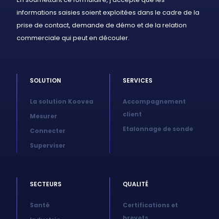
informations saisies soient exploitées dans le cadre de la
prise de contact, demande de démo et de la relation
commerciale qui peut en découler.
SOLUTION
SERVICES
La solution Koovea
Accompagnement
client
Mesurer
Etalonnage de sonde
Connecter
Superviser
SECTEURS
QUALITÉ
Santé
Certifications et
brevets